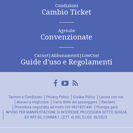
Condizioni
Cambio Ticket
Agenzie
Convenzionate
Carnet|Abbonamenti|LowCost
Guide d'uso e Regolamenti
Facebook
YouTube
FeedRss
Termini e Condizioni
Privacy Policy
Cookie Policy
Lavora con noi
Aiutaci a migliorare
Carta diritti del passeggero
Reclami
Procedura negoziata ad invito CIG 982183744C
Proroga gara
AVVISO PER MANIFESTAZIONE DI INTERESSE PROCEDURA SOTTO SOGLIA
EX ART.50, COMMA 1, LETT. e) DEL D.LGS. 36/2023