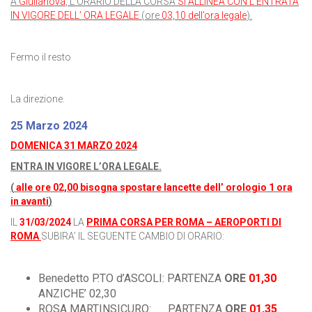
A
Giulianova
, L’ORARIO DELLA CORSA
SI ALLINEA CON L’ENTRATA
IN VIGORE DELL’ ORA LEGALE
(ore
03,10 dell’ora legale
).
Fermo il resto
La direzione.
25 Marzo 2024
DOMENICA 31 MARZO 2024
ENTRA IN VIGORE L’ORA LEGALE.
(
alle ore 02,00 bisogna spostare lancette dell’ orologio 1 ora
in avanti
)
IL
31/03/2024
LA
PRIMA CORSA PER ROMA – AEROPORTI DI
ROMA
SUBIRA’ IL SEGUENTE CAMBIO DI ORARIO:
Benedetto P.TO d’ASCOLI: PARTENZA
ORE
01,30
ANZICHE’ 02,30
ROSA MARTINSICURO: PARTENZA
ORE
01,35