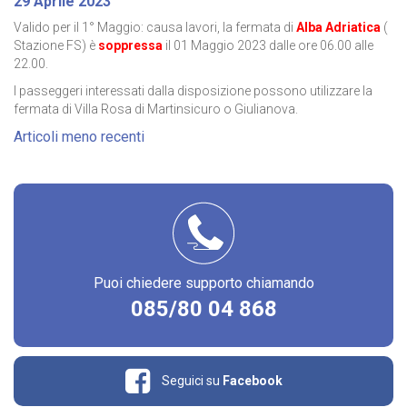
29 Aprile 2023
Valido per il 1° Maggio: causa lavori, la fermata di
Alba Adriatica
(
Stazione FS) è
soppressa
il 01 Maggio 2023 dalle ore 06.00 alle
22.00.
I passeggeri interessati dalla disposizione possono utilizzare la
fermata di Villa Rosa di Martinsicuro o Giulianova.
Navigazione
Articoli meno recenti
articoli
Puoi chiedere supporto chiamando
085/80 04 868
Seguici su
Facebook