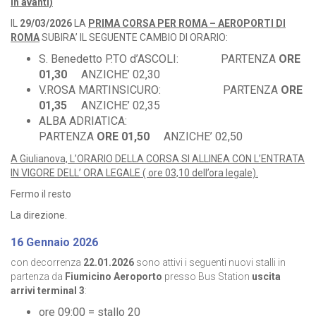
in avanti)
IL
29/03/2026
LA
PRIMA CORSA PER ROMA – AEROPORTI DI
ROMA
SUBIRA’ IL SEGUENTE CAMBIO DI ORARIO:
S. Benedetto P.TO d’ASCOLI: PARTENZA
ORE
01,30
ANZICHE’ 02,30
V.ROSA MARTINSICURO: PARTENZA
ORE
01,35
ANZICHE’ 02,35
ALBA ADRIATICA:
PARTENZA
ORE 01,50
ANZICHE’ 02,50
A Giulianova, L’ORARIO DELLA CORSA SI ALLINEA CON L’ENTRATA
IN VIGORE DELL’ ORA LEGALE ( ore 03,10 dell’ora legale).
Fermo il resto
La direzione.
16 Gennaio 2026
con decorrenza
22.01.2026
sono attivi i seguenti nuovi stalli in
partenza da
Fiumicino Aeroporto
presso Bus Station
uscita
arrivi terminal 3
:
ore 09:00 = stallo 20