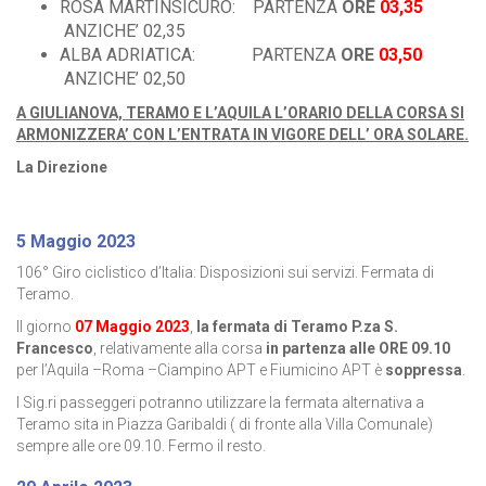
ROSA MARTINSICURO: PARTENZA
ORE
03,35
ANZICHE’ 02,35
ALBA ADRIATICA: PARTENZA
ORE
03,50
ANZICHE’ 02,50
A GIULIANOVA, TERAMO E L’AQUILA L’ORARIO DELLA CORSA SI
ARMONIZZERA’ CON L’ENTRATA IN VIGORE DELL’ ORA SOLARE.
La Direzione
5 Maggio 2023
106° Giro ciclistico d’Italia: Disposizioni sui servizi. Fermata di
Teramo.
Il giorno
07 Maggio 2023
,
la fermata di Teramo P.za S.
Francesco
, relativamente alla corsa
in partenza alle ORE 09.10
per l’Aquila –Roma –Ciampino APT e Fiumicino APT è
soppressa
.
I Sig.ri passeggeri potranno utilizzare la fermata alternativa a
Teramo sita in Piazza Garibaldi ( di fronte alla Villa Comunale)
sempre alle ore 09.10. Fermo il resto.