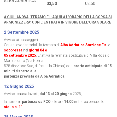
ALBA ADRIATICA:
03,50
02,50
A GIULIANOVA, TERAMO E L’AQUILA L’ORARIO DELLA CORSA SI
ARMONIZZERA’ CON L’ENTRATA IN VIGORE DELL’ORA SOLARE
2 Settembre 2025
Avviso ai passeggeri:
Causa lavori stradali, la fermata di
Alba Adriatica Stazione F.s.
è
soppressa
nei
giorni 04 e
05 settembre 2025
. E ’attiva la fermata sostitutiva di Villa Rosa di
Martinsicuro (Via Roma
525 direzione Sud, di fronte la Chiesa) con
orario anticipato di 15
minuti rispetto alla
partenza prevista da Alba Adriatica
.
12 Giugno 2025
Avviso: causa lavori ,
dal 13 al 20 giugno
2025,
la corsa in
partenza da FCO
alle ore
14.00
imbarca presso lo
stallo n. 11
25 Marzo 2025