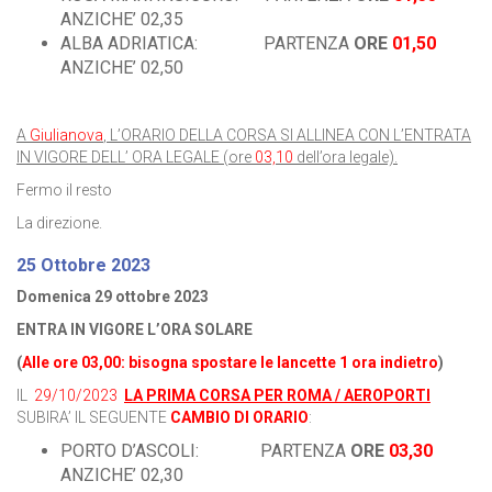
ANZICHE’ 02,35
ALBA ADRIATICA: PARTENZA
ORE
01,50
ANZICHE’ 02,50
A
Giulianova
,
L’ORARIO DELLA CORSA SI ALLINEA CON L’ENTRATA
IN VIGORE DELL’ ORA LEGALE (ore
03,10
dell’ora legale).
Fermo il resto
La direzione.
25 Ottobre 2023
Domenica 29 ottobre 2023
ENTRA IN VIGORE L’ORA SOLARE
(
Alle ore 03,00: bisogna spostare le lancette 1 ora indietro
)
IL
29/10/2023
LA PRIMA CORSA PER ROMA / AEROPORTI
SUBIRA’ IL SEGUENTE
CAMBIO DI ORARIO
:
PORTO D’ASCOLI: PARTENZA
ORE
03,30
ANZICHE’ 02,30