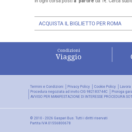
in ogni corsa posti
a partire
da 1€. Cerca subito
ACQUISTA IL BIGLIETTO PER ROMA
Condizioni
Viaggio
Termini e Condizioni
Privacy Policy
Cookie Policy
Lavora 
Procedura negoziata ad invito CIG 982183744C
Proroga gar
AVVISO PER MANIFESTAZIONE DI INTERESSE PROCEDURA SOTTO
© 2010 - 2026 Gaspari Bus. Tutti i diritti riservati
Partita IVA 01556800678