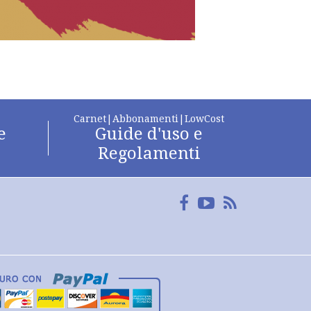
Carnet|Abbonamenti|LowCost
e
Guide d'uso e
Regolamenti
Facebook
YouTube
FeedRss