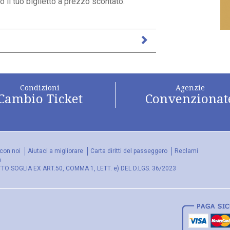
 il tuo biglietto a prezzo scontato.
Condizioni
Agenzie
Cambio Ticket
Convenzionat
con noi
Aiutaci a migliorare
Carta diritti del passeggero
Reclami
a
 SOGLIA EX ART.50, COMMA 1, LETT. e) DEL D.LGS. 36/2023