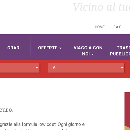
Vicino al t
HOME
F.A.Q.
ORARI
OFFERTE
VIAGGIA CON
TRAS
NOI
PUBBLIC
euro.
razie alla formula low cost. Ogni giorno e