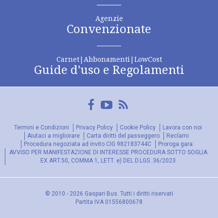
Agenzie
Convenzionate
Carnet|Abbonamenti|LowCost
Guide d'uso e Regolamenti
Facebook
YouTube
FeedRss
Termini e Condizioni
Privacy Policy
Cookie Policy
Lavora con noi
Aiutaci a migliorare
Carta diritti del passeggero
Reclami
Procedura negoziata ad invito CIG 982183744C
Proroga gara
AVVISO PER MANIFESTAZIONE DI INTERESSE PROCEDURA SOTTO SOGLIA
EX ART.50, COMMA 1, LETT. e) DEL D.LGS. 36/2023
© 2010 - 2026 Gaspari Bus. Tutti i diritti riservati
Partita IVA 01556800678