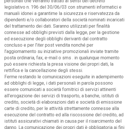
personali che verranno trattati ai sensi del decreto
legislativo n. 196 del 30/06/03 con strumenti informatici e
manuali idonei a garantirne la sicurezza e riservatezza da
dipendenti e/o collaboratori della società nominati incaricati
del trattamento dei dati. Saranno utilizzati per finalità
connesse ad obblighi previsti dalla legge, per la gestione
ed esecuzione degli obblighi derivanti dal contratto
concluso e per l’iter post vendita nonché per
l’aggiornamento su iniziative promozionali inviate tramite
posta ordinaria, fax, e-mail o sms . in qualunque momento
può essere richiesta la presa visione dei propri dati, la
rettifica e la cancellazione degli stessi.
Ferme restando le comunicazioni eseguite in adempimento
ad obblighi di legge, i dati personali in parola possono
essere comunicati a società fornitrici di servizi attinenti
all’erogazione dei servizi di trasporto, a banche, istituti di
credito, società di elaborazioni dati e società di emissione
carte di credito, per le attività strettamente connesse alla
esecuzione del contratto ed alla riscossione del credito, ad
istituti assicurativi chiamati in causa per il risarcimento del
danno. La comunicazione dei propri dati è obbligatoria ai fini