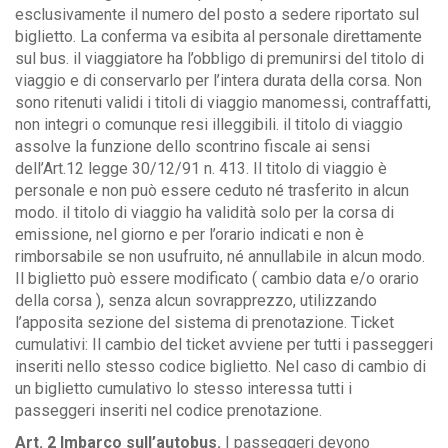
esclusivamente il numero del posto a sedere riportato sul
biglietto. La conferma va esibita al personale direttamente
sul bus. il viaggiatore ha l’obbligo di premunirsi del titolo di
viaggio e di conservarlo per l’intera durata della corsa. Non
sono ritenuti validi i titoli di viaggio manomessi, contraffatti,
non integri o comunque resi illeggibili. il titolo di viaggio
assolve la funzione dello scontrino fiscale ai sensi
dell’Art.12 legge 30/12/91 n. 413. Il titolo di viaggio è
personale e non può essere ceduto né trasferito in alcun
modo. il titolo di viaggio ha validità solo per la corsa di
emissione, nel giorno e per l’orario indicati e non è
rimborsabile se non usufruito, né annullabile in alcun modo.
Il biglietto può essere modificato ( cambio data e/o orario
della corsa ), senza alcun sovrapprezzo, utilizzando
l’apposita sezione del sistema di prenotazione. Ticket
cumulativi: Il cambio del ticket avviene per tutti i passeggeri
inseriti nello stesso codice biglietto. Nel caso di cambio di
un biglietto cumulativo lo stesso interessa tutti i
passeggeri inseriti nel codice prenotazione.
Art. 2 Imbarco sull’autobus.
I passeggeri devono