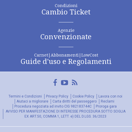
Condizioni
Cambio Ticket
Agenzie
Convenzionate
Carnet|Abbonamenti|LowCost
Guide d'uso e Regolamenti
Facebook
YouTube
FeedRss
Termini e Condizioni
Privacy Policy
Cookie Policy
Lavora con noi
Aiutaci a migliorare
Carta diritti del passeggero
Reclami
Procedura negoziata ad invito CIG 982183744C
Proroga gara
AVVISO PER MANIFESTAZIONE DI INTERESSE PROCEDURA SOTTO SOGLIA
EX ART.50, COMMA 1, LETT. e) DEL D.LGS. 36/2023