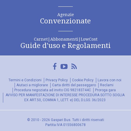
Agenzie
Convenzionate
Carnet|Abbonamenti|LowCost
Guide d'uso e Regolamenti
Facebook
YouTube
FeedRss
Termini e Condizioni
Privacy Policy
Cookie Policy
Lavora con noi
Aiutaci a migliorare
Carta diritti del passeggero
Reclami
Procedura negoziata ad invito CIG 982183744C
Proroga gara
AVVISO PER MANIFESTAZIONE DI INTERESSE PROCEDURA SOTTO SOGLIA
EX ART.50, COMMA 1, LETT. e) DEL D.LGS. 36/2023
© 2010 - 2026 Gaspari Bus. Tutti i diritti riservati
Partita IVA 01556800678