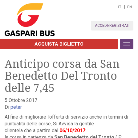
IT
EN
ACCEDI/REGISTRATI
ACQUISTA BIGLIETTO
Toggl
navig
Anticipo corsa da San
Benedetto Del Tronto
delle 7,45
5 Ottobre 2017
Di
peter
Al fine di migliorare l’offerta di servizio anche in termini di
puntualità delle corse, Si Avvisa la gentile
clientela che a partire dal
06/10/2017
:
la corsa in partenza da
San Benedetto del Tronto
( P.