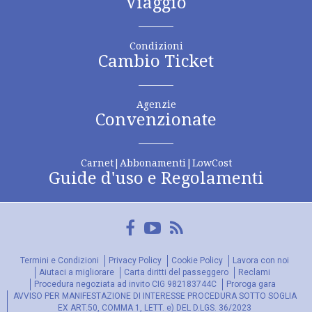
Viaggio
Condizioni
Cambio Ticket
Agenzie
Convenzionate
Carnet|Abbonamenti|LowCost
Guide d'uso e Regolamenti
Facebook
YouTube
FeedRss
Termini e Condizioni
Privacy Policy
Cookie Policy
Lavora con noi
Aiutaci a migliorare
Carta diritti del passeggero
Reclami
Procedura negoziata ad invito CIG 982183744C
Proroga gara
AVVISO PER MANIFESTAZIONE DI INTERESSE PROCEDURA SOTTO SOGLIA
EX ART.50, COMMA 1, LETT. e) DEL D.LGS. 36/2023