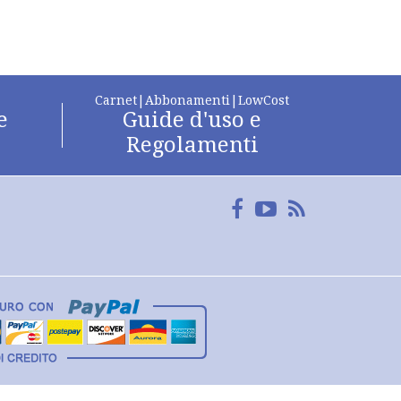
Carnet|Abbonamenti|LowCost
e
Guide d'uso e
Regolamenti
Facebook
YouTube
FeedRss