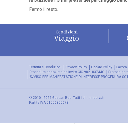
la Stazione FS nei pressi del parcheggio ban
Fermo il resto.
Condizioni
Viaggio
Termini e Condizioni
Privacy Policy
Cookie Policy
Lavora 
Procedura negoziata ad invito CIG 982183744C
Proroga gar
AVVISO PER MANIFESTAZIONE DI INTERESSE PROCEDURA SOTTO
© 2010 - 2026 Gaspari Bus. Tutti i diritti riservati
Partita IVA 01556800678