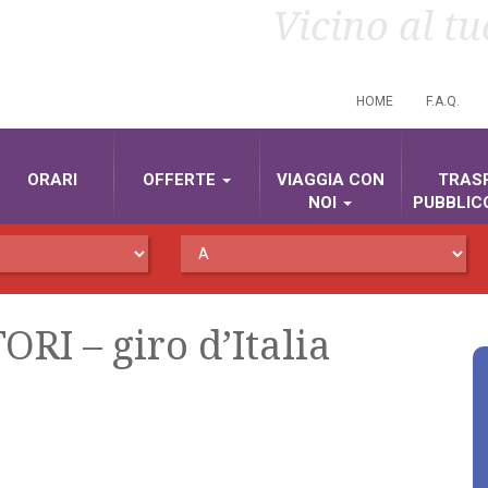
Vicino al t
HOME
F.A.Q.
ORARI
OFFERTE
VIAGGIA CON
TRAS
NOI
PUBBLIC
RI – giro d’Italia