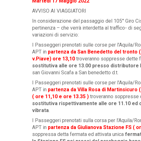
Martedì 17 Maggio 2022
AVVISO AI VIAGGIATORI
In considerazione del passaggio del 105° Giro Ciscli
pertinenza – che verrà interdetta al traffico- di 
variazioni di servizio:
I Passeggeri prenotati sulle corse per l’Aquila/R
APT in
partenza da San Benedetto del tronto (P.
v.Piave) ore 13,10
troveranno soppresse dette f
sostitutiva alle ore 13.00 presso distributor
san Giovanni Scafa a San benedetto d.t.
I Passeggeri prenotati sulle corse per l’Aquila/R
APT in
partenza da Villa Rosa di Martinsicuro (
( ore 11,10 e ore 13.35 )
troveranno soppresse d
sostitutiva rispettivamente alle ore 11.10 ed 
vibrata
.
I Passeggeri prenotati sulla corsa per l’Aquila/R
APT in
partenza da Giulianova Stazione FS ( or
soppressa detta fermata ed attivata unica
fermata