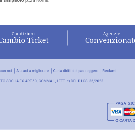
ca sanpaolo
p.,za Roma.
Condizioni
Agenzie
Cambio Ticket
Convenzionat
con noi
Aiutaci a migliorare
Carta diritti del passeggero
Reclami
a
 SOGLIA EX ART.50, COMMA 1, LETT. e) DEL D.LGS. 36/2023