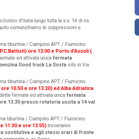
stico d’Italia lungo tutta la s.s. 16 di ns.
seguito comunichiamo le soppressioni e
oma tiburtina / Ciampino APT / Fiumicino
C.Battisti) ore 13.00 e Porto d’Ascoli (
ermate ed attivata unica
fermata
e benzina Good truck La Sosta
sito in Via
oma tiburtina / Ciampino APT / Fiumicino
 ore 10.50 e ore 13.20) ed Alba Adriatica
ette fermate ed attivata unica
fermata
ore 13.30 presso rotatoria uscita a 14 val
oma tiburtina / Ciampino APT / Fiumicino
e 11.30 e ore 13.55)
troveranno
 sostitutiva e agli stessi orari di fronte