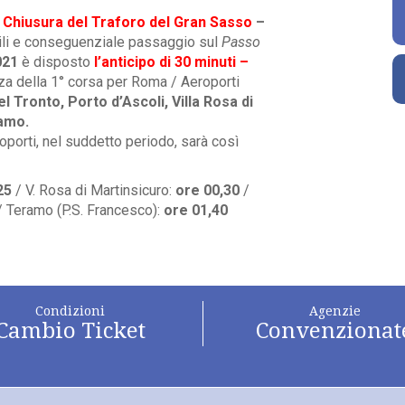
a
Chiusura del Traforo del
Gran Sasso
–
ibili e conseguenziale passaggio sul
Passo
021
è disposto
l’anticipo di 30 minuti –
za della 1° corsa per Roma / Aeroporti
l Tronto, Porto d’Ascoli, Villa Rosa di
ramo.
oporti, nel suddetto periodo, sarà così
,25
/ V. Rosa di Martinsicuro:
ore 00,30
/
/ Teramo (P.S. Francesco):
ore 01,40
Condizioni
Agenzie
Cambio Ticket
Convenzionat