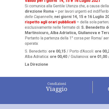
Valido per i giorni 14, 15 e 16 Luglio 2021
Si comunica alla Gentile Utenza che, a causa dell
direzione Roma –
per lavori urgenti ed indiffer
delle Capannelle
,
nei giorni 14, 15 e 16 Luglio 2
rispetto agli orari
pubblicati
–
della sola parten
esclusivamente nelle fermate di:
S. Benedetto de
Martinsicuro, Alba
Adriatica, Giulianova e Te
Pertanto la partenza della 1° corsa per Roma/ aer
operata:
S. Benedetto:
ore 00,15
/ Porto d’Ascoli:
ore 00
Alba Adriatica:
ore 00,40
/ Giulianova:
ore
01,00
La Direzione
Condizioni
Viaggio