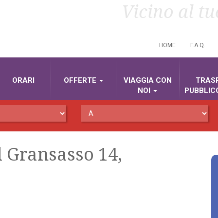
Vicino al t
HOME
F.A.Q.
ORARI
OFFERTE
VIAGGIA CON
TRAS
NOI
PUBBLIC
l Gransasso 14,