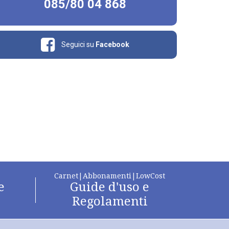
085/80 04 868
Seguici su
Facebook
Carnet|Abbonamenti|LowCost
e
Guide d'uso e
Regolamenti