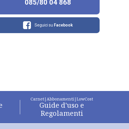
085/80 04 868
Seguici su
Facebook
Carnet|Abbonamenti|LowCost
e
Guide d'uso e
Regolamenti