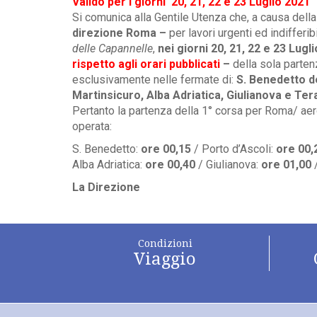
Valido per i giorni 20, 21, 22 e 23 Luglio 2021
Si comunica alla Gentile Utenza che, a causa dell
direzione Roma –
per lavori urgenti ed indiffer
delle Capannelle
,
nei giorni 20, 21, 22 e 23 Lugl
rispetto agli orari
pubblicati
–
della sola parten
esclusivamente nelle fermate di:
S. Benedetto de
Martinsicuro, Alba
Adriatica, Giulianova e Te
Pertanto la partenza della 1° corsa per Roma/ aer
operata:
S. Benedetto:
ore 00,15
/ Porto d’Ascoli:
ore 00
Alba Adriatica:
ore 00,40
/ Giulianova:
ore
01,00
La Direzione
Condizioni
Viaggio