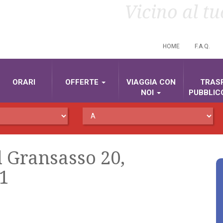
Vicino al t
HOME
F.A.Q.
ORARI
OFFERTE
VIAGGIA CON
TRAS
NOI
PUBBLIC
l Gransasso 20,
21