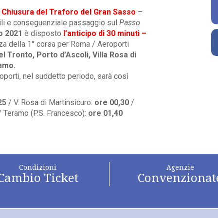
a
Chiusura del Traforo del
Gran Sasso
–
ibili e conseguenziale passaggio sul
Passo
io 2021
è disposto
l’anticipo di 30 minuti –
za della 1° corsa per Roma / Aeroporti
l Tronto, Porto d’Ascoli, Villa Rosa di
ramo.
oporti, nel suddetto periodo, sarà così
,25
/ V. Rosa di Martinsicuro:
ore 00,30
/
/ Teramo (P.S. Francesco):
ore 01,40
Condizioni
Agenzie
Cambio Ticket
Convenzionat