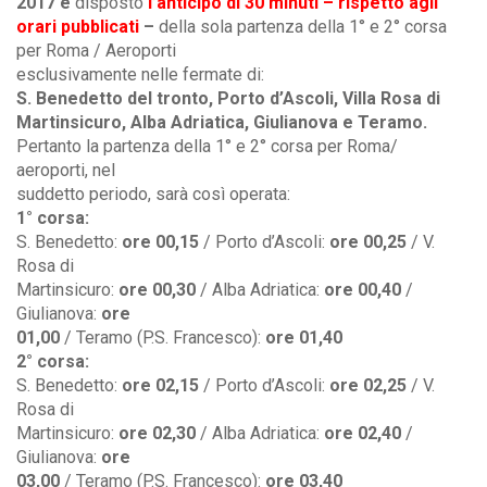
2017 è
disposto
l’anticipo di 30 minuti – rispetto agli
orari
pubblicati
–
della sola partenza della 1° e 2° corsa
per Roma / Aeroporti
esclusivamente nelle fermate di:
S. Benedetto del tronto, Porto d’Ascoli, Villa Rosa di
Martinsicuro, Alba
Adriatica, Giulianova e Teramo.
Pertanto la partenza della 1° e 2° corsa per Roma/
aeroporti, nel
suddetto periodo, sarà così operata:
1° corsa:
S. Benedetto:
ore 00,15
/ Porto d’Ascoli:
ore 00,25
/ V.
Rosa di
Martinsicuro:
ore 00,30
/ Alba Adriatica:
ore 00,40
/
Giulianova:
ore
01,00
/ Teramo (P.S. Francesco):
ore 01,40
2° corsa:
S. Benedetto:
ore 02,15
/ Porto d’Ascoli:
ore 02,25
/ V.
Rosa di
Martinsicuro:
ore 02,30
/ Alba Adriatica:
ore 02,40
/
Giulianova:
ore
03,00
/ Teramo (P.S. Francesco):
ore 03,40