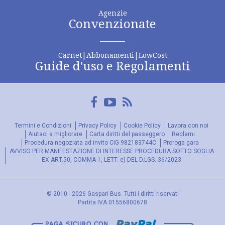
Agenzie
Convenzionate
Carnet|Abbonamenti|LowCost
Guide d'uso e Regolamenti
Facebook
YouTube
FeedRss
Termini e Condizioni
Privacy Policy
Cookie Policy
Lavora con noi
Aiutaci a migliorare
Carta diritti del passeggero
Reclami
Procedura negoziata ad invito CIG 982183744C
Proroga gara
AVVISO PER MANIFESTAZIONE DI INTERESSE PROCEDURA SOTTO SOGLIA
EX ART.50, COMMA 1, LETT. e) DEL D.LGS. 36/2023
© 2010 - 2026 Gaspari Bus. Tutti i diritti riservati
Partita IVA 01556800678